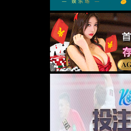
汽车
工业
储能与BMS
梯控
电力
新闻中心
公司新闻
技术资讯
技术支持
样品申请
竞品交叉搜索
资料下载
建议反馈
关于我们
企业简介
人才招聘
联系我们
关于豪威集团