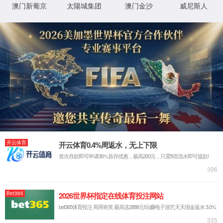
RS485
RS485
隔离485
MOSFET
NMOS
PMOS
RS422
RS422
隔离422
RS232
RS232
POWER
LDO
TVS
ESD
TVS
行业应用