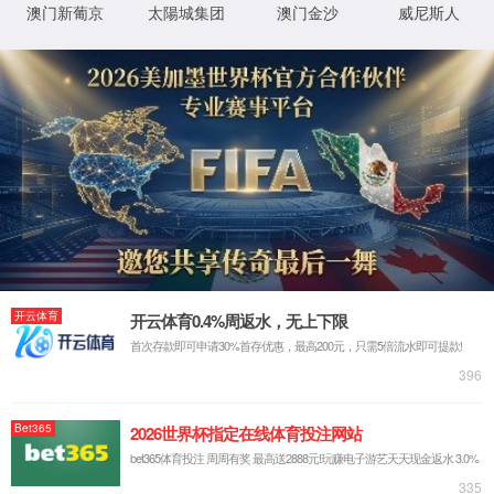
RS485
RS485
隔离485
MOSFET
NMOS
PMOS
RS422
RS422
隔离422
RS232
RS232
POWER
LDO
TVS
ESD
TVS
行业应用