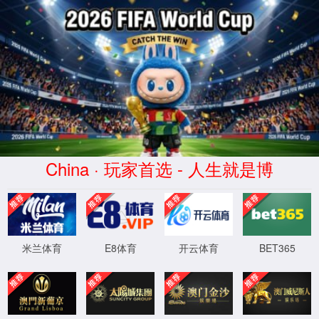
中国·4008云顶(股份有限公司)-官方网站
中国4008云顶官网首页
产品中心
CAN
CAN
CAN FD
CAN SIC
隔离CAN
LIN
LIN
SBC
LIN SBC
CAN SBC