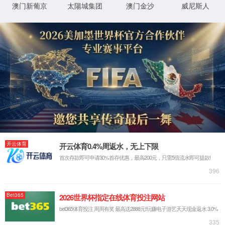
RS485
RS485
隔离485
MOSFET
NMOS
PMOS
RS422
RS422
隔离422
RS232
RS232
POWER
LDO
TVS
ESD
TVS
行业应用