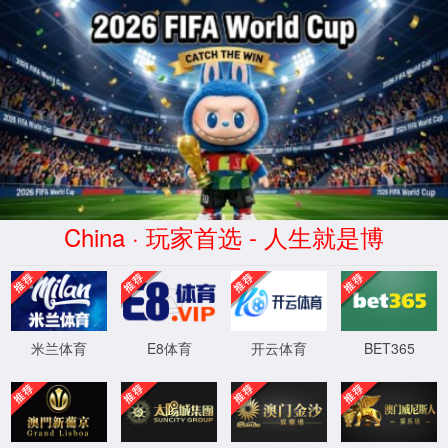
中国·4008云顶(股份有限公司)-官方网站
中国4008云顶官网首页
产品中心
CAN
CAN
CAN FD
CAN SIC
隔离CAN
LIN
LIN
SBC
LIN SBC
CAN SBC