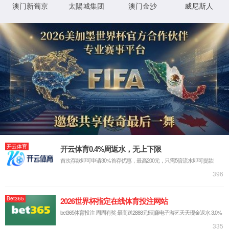
RS485
RS485
隔离485
MOSFET
NMOS
PMOS
RS422
RS422
隔离422
RS232
RS232
POWER
LDO
TVS
ESD
TVS
行业应用